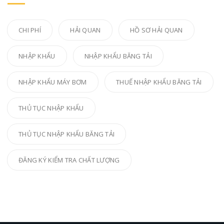
CHI PHÍ
HẢI QUAN
HỒ SƠ HẢI QUAN
NHẬP KHẨU
NHẬP KHẨU BĂNG TẢI
NHẬP KHẨU MÁY BƠM
THUẾ NHẬP KHẨU BĂNG TẢI
THỦ TỤC NHẬP KHẨU
THỦ TỤC NHẬP KHẨU BĂNG TẢI
ĐĂNG KÝ KIỂM TRA CHẤT LƯỢNG