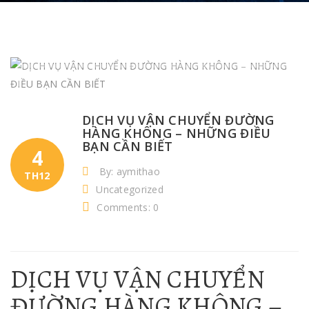
DỊCH VỤ VẬN CHUYỂN ĐƯỜNG
HÀNG KHÔNG – NHỮNG ĐIỀU
BẠN CẦN BIẾT
4
By: aymithao
TH12
Uncategorized
Comments: 0
DỊCH VỤ VẬN CHUYỂN
ĐƯỜNG HÀNG KHÔNG –