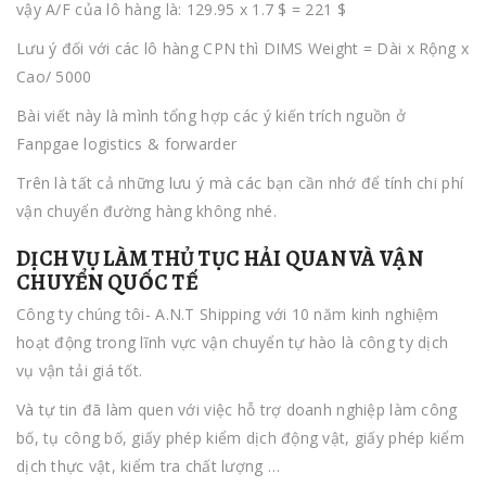
vậy A/F của lô hàng là: 129.95 x 1.7 $ = 221 $
Lưu ý đối với các lô hàng CPN thì DIMS Weight = Dài x Rộng x
Cao/ 5000
Bài viết này là mình tổng hợp các ý kiến trích nguồn ở
Fanpgae logistics & forwarder
Trên là tất cả những lưu ý mà các bạn cần nhớ để tính chi phí
vận chuyển đường hàng không nhé.
DỊCH VỤ LÀM THỦ TỤC HẢI QUAN VÀ VẬN
CHUYỂN QUỐC TẾ
Công ty chúng tôi- A.N.T Shipping với 10 năm kinh nghiệm
hoạt động trong lĩnh vực vận chuyển tự hào là công ty dịch
vụ vận tải giá tốt.
Và tự tin đã làm quen với việc hỗ trợ doanh nghiệp làm công
bố, tụ công bố, giấy phép kiểm dịch động vật, giấy phép kiểm
dịch thực vật, kiểm tra chất lượng …