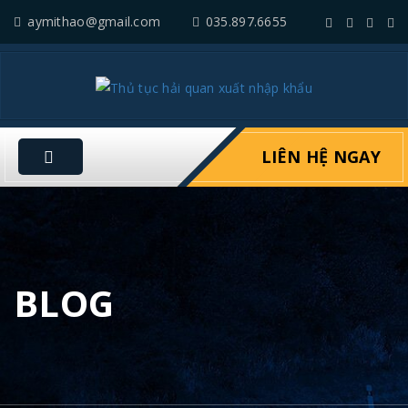
aymithao@gmail.com
035.897.6655
LIÊN HỆ NGAY
BLOG