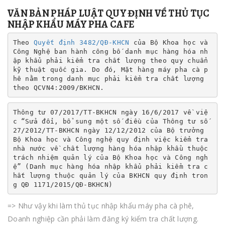
VĂN BẢN PHÁP LUẬT QUY ĐỊNH VỀ THỦ TỤC
NHẬP KHẨU MÁY PHA CAFE
Theo 
Quyết định 3482/QĐ-KHCN
 của Bộ Khoa học và 
Công Nghệ ban hành công bố danh mục hàng hóa nh
ập khẩu phải kiểm tra chất lượng theo quy chuẩn 
kỹ thuật quốc gia. Do đó, Mặt hàng máy pha cà p
hê nằm trong danh mục phải kiểm tra chất lượng 
theo QCVN4:2009/BKHCN.
Thông tư 07/2017/TT-BKHCN ngày 16/6/2017 về việ
c “Sửa đổi, bổ sung một số điều của Thông tư số 
27/2012/TT-BKHCN ngày 12/12/2012 của Bộ trưởng 
Bộ Khoa học và Công nghệ quy định việc kiểm tra 
nhà nước về chất lượng hàng hóa nhập khẩu thuộc 
trách nhiệm quản lý của Bộ Khoa học và Công ngh
ệ” (Danh mục hàng hóa nhập khẩu phải kiểm tra c
hất lượng thuộc quản lý của BKHCN quy định tron
g QĐ 1171/2015/QĐ-BKHCN)
=> Như vậy khi làm thủ tục nhập khẩu máy pha cà phê,
Doanh nghiệp cần phải làm đăng ký kiểm tra chất lượng.