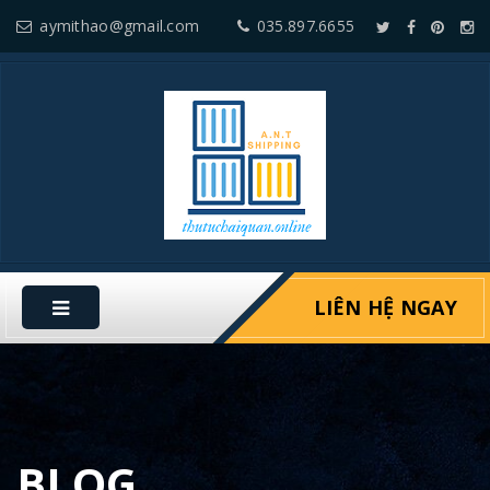
aymithao@gmail.com
035.897.6655
LIÊN HỆ NGAY
BLOG