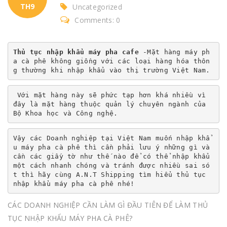
TH9
Uncategorized
Comments: 0
Thủ tục nhập khẩu máy pha cafe
 -Mặt hàng máy ph
a cà phê không giống với các loại hàng hóa thôn
g thường khi nhập khẩu vào thị trường Việt Nam.
 Với mặt hàng này sẽ phức tạp hơn khá nhiều vì 
đây là mặt hàng thuộc quản lý chuyên ngành của 
Bộ Khoa học và Công nghệ.
Vậy các Doanh nghiệp tại Việt Nam muốn nhập khẩ
u máy pha cà phê thì cần phải lưu ý những gì và 
cần các giấy tờ như thế nào để có thể nhập khẩu 
một cách nhanh chóng và tránh được nhiều sai só
t thì hãy cùng A.N.T Shipping tìm hiểu thủ tục 
nhập khẩu máy pha cà phê nhé!
CÁC DOANH NGHIỆP CẦN LÀM GÌ ĐẦU TIÊN ĐỂ LÀM THỦ
TỤC NHẬP KHẨU MÁY PHA CÀ PHÊ?