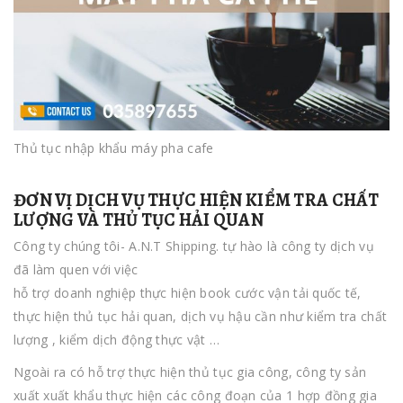
Thủ tục nhập khẩu máy pha cafe
ĐƠN VỊ DỊCH VỤ THỰC HIỆN KIỂM TRA CHẤT
LƯỢNG VÀ THỦ TỤC HẢI QUAN
Công ty chúng tôi- A.N.T Shipping. tự hào là công ty dịch vụ
đã làm quen với việc
hỗ trợ doanh nghiệp thực hiện book cước vận tải quốc tế,
thực hiện thủ tục hải quan, dịch vụ hậu cần như kiểm tra chất
lượng , kiểm dịch động thực vật …
Ngoài ra có hỗ trợ thực hiện thủ tục gia công, công ty sản
xuất xuất khẩu thực hiện các công đoạn của 1 hợp đồng gia