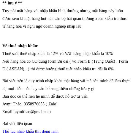
** lưu ý **
Tuy nói mặt hàng vải nhập khẩu bình thường nhưng mặt hàng này luôn
được xem là mặt hàng hot nên cán bộ hải quan thường xuên kiểm tra thực
tế hàng hóa vì nghi ngờ doanh nghiệp nhập lậu.
Về thuế nhập khẩu:
Thuế suất thuế nhập khẩu là 12% và VAT hàng nhập khẩu là 10%
Nếu hàng hóa có CO đúng form ưu đãi ( vd Form E (Trung Quốc) , Form
D ( ASEAN).. ) thì được hưởng thuế suất nhập khẩu ưu đãi là 0%.
Bài viết trên là quy trình nhập khẩu mặt hàng vải mà bên mình đã làm thực
tế, mọi thắc mắc hay cần bổ sung thêm những lưu ý gì.
Bạn đọc có thể liên hệ mình để được hỗ trợ tư vấn.
Aymi Thảo: 0358976655 ( Zalo)
Email: aymithao@gmal.com
Bài viết liên quan:
Thủ tục nhập khẩu thịt đông lạnh