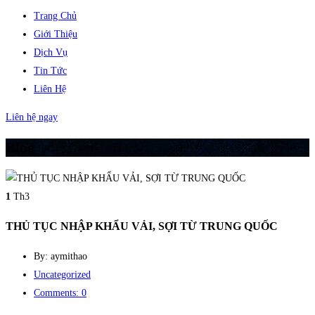
Trang Chủ
Giới Thiệu
Dịch Vụ
Tin Tức
Liên Hệ
Liên hệ ngay
Blog
1
Th3
THỦ TỤC NHẬP KHẨU VẢI, SỢI TỪ TRUNG QUỐC
By: aymithao
Uncategorized
Comments: 0