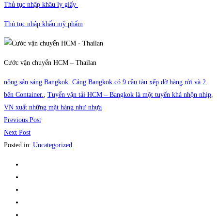
Thủ tục nhập khâu ly giấy
Thủ tục nhập khẩu mỹ phẩm
Cước vận chuyển HCM – Thailan
nông sản sáng Bangkok. Cảng Bangkok có 9 cầu tàu xếp dỡ hàng rời và 2
bến Container.
,
Tuyển vận tải HCM – Bangkok là một tuyến khá nhộn nhịp
,
VN xuất những mặt hàng như nhựa
Previous Post
Next Post
Posted in:
Uncategorized