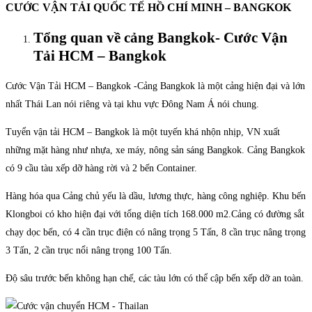
CƯỚC VẬN TẢI QUỐC TẾ HỒ CHÍ MINH – BANGKOK
Tổng quan về cảng Bangkok- Cước Vận
Tải HCM – Bangkok
Cước Vận Tải HCM – Bangkok -Cảng Bangkok là một cảng hiện đại và lớn
nhất Thái Lan nói riêng và tại khu vực Đông Nam Á nói chung.
Tuyển vận tải HCM – Bangkok là một tuyến khá nhộn nhịp, VN xuất
những mặt hàng như nhựa, xe máy, nông sản sáng Bangkok. Cảng Bangkok
có 9 cầu tàu xếp dỡ hàng rời và 2 bến Container.
Hàng hóa qua Cảng chủ yếu là dầu, lương thực, hàng công nghiệp. Khu bến
Klongboi có kho hiện đại với tổng diện tích 168.000 m2.Cảng có đường sắt
chạy dọc bến, có 4 cần trục điện có nâng trọng 5 Tấn, 8 cần trục nâng trọng
3 Tấn, 2 cần trục nổi nâng trọng 100 Tấn.
Độ sâu trước bến không hạn chế, các tàu lớn có thể cập bến xếp dỡ an toàn.