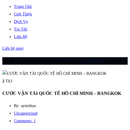
Trang Chủ
Giới Thiệu
Dịch Vụ
Tin Tức
Liên Hệ
Liên hệ ngay
Blog
2
Th3
CƯỚC VẬN TẢI QUỐC TẾ HỒ CHÍ MINH – BANGKOK
By: aymithao
Uncategorized
Comments: 1