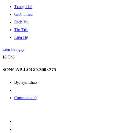
Trang Chủ
Giới Thiệu
Dịch Vụ
Tin Tức
Liên Hệ
Liên hệ ngay
18
Th8
SONCAP-LOGO-300×275
By: aymithao
Comments: 0