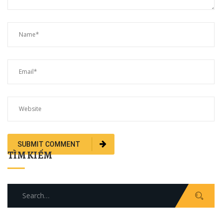
TÌM KIẾM
Search
for: