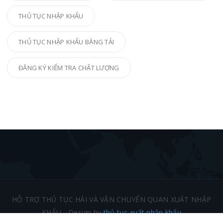
THỦ TỤC NHẬP KHẨU
THỦ TỤC NHẬP KHẨU BĂNG TẢI
ĐĂNG KÝ KIỂM TRA CHẤT LƯỢNG
HỖ TRỢ THỦ TỤC HẢI VÀ VẬN CHUYỂN QUAN XUẤT NHẬP
KHẨU - Design by
thủ tục xuất nhập khẩu