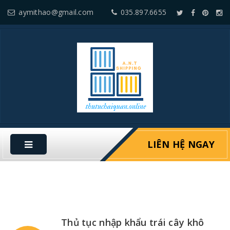
aymithao@gmail.com
035.897.6655
LIÊN HỆ NGAY
Thủ tục nhập khẩu trái cây khô