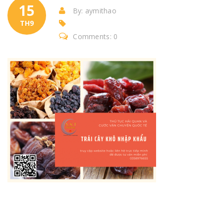
15
By: aymithao
TH9
Comments: 0