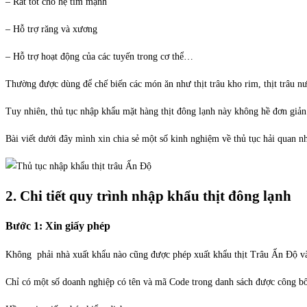
– Rất tốt cho hệ tim mạnh
– Hỗ trợ răng và xương
– Hỗ trợ hoạt động của các tuyến trong cơ thể…
Thường được dùng để chế biến các món ăn như thịt trâu kho rim, thịt trâu nướ
Tuy nhiên, thủ tục nhập khẩu mặt hàng thịt đông lạnh này không hề đơn giản
Bài viết dưới đây mình xin chia sẻ một số kinh nghiệm về thủ tục hải quan n
2. Chi tiết quy trình nhập khẩu thịt đông lạnh
Bước 1: Xin giấy phép
Không phải nhà xuất khẩu nào cũng được phép xuất khẩu thịt Trâu Ấn Độ v
Chỉ có một số doanh nghiệp có tên và mã Code trong danh sách được công b