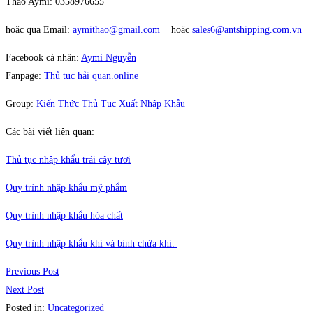
Thảo Aymi: 0358976655
hoặc qua Email:
aymithao@gmail.com
hoặc
sales6@antshipping.com.vn
Facebook cá nhân:
Aymi Nguyễn
Fanpage:
Thủ tục hải quan.online
Group:
Kiến Thức Thủ Tục Xuất Nhập Khẩu
Các bài viết liên quan:
Thủ tục nhập khẩu trái cây tươi
Quy trình nhập khẩu mỹ phẩm
Quy trình nhập khẩu hóa chất
Quy trình nhập khẩu khí và bình chứa khí.
Previous Post
Next Post
Posted in:
Uncategorized