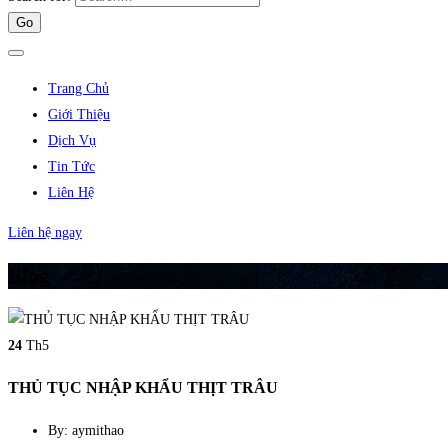
Trang Chủ
Giới Thiệu
Dịch Vụ
Tin Tức
Liên Hệ
Liên hệ ngay
Blog
24
Th5
THỦ TỤC NHẬP KHẨU THỊT TRÂU
By: aymithao