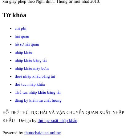
xin giấy phép theo Nghị định, Thông tư mới nhất 2018.
Từ khóa
chi phí
hải quan
hồ sơ hải quan
nhập khẩu
nhập khẩu băng tải
nhập khẩu máy bơm
thuế nhập khẩu băng tải
thủ tục nhập khẩu
Thủ tục nhập khẩu băng tải
đăng ký kiểm tra chất lượng
HỖ TRỢ THỦ TỤC HẢI VÀ VẬN CHUYỂN QUAN XUẤT NHẬP
KHẨU - Design by
thủ tục xuất nhập khẩu
Powered by
thutuchaiquan.online