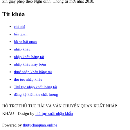
xin giấy phép theo Nghị định, Thông tư mới nhất 2018.
Từ khóa
chi phí
hải quan
hồ sơ hải quan
nhập khẩu
nhập khẩu băng tải
nhập khẩu máy bơm
thuế nhập khẩu băng tải
thủ tục nhập khẩu
Thủ tục nhập khẩu băng tải
đăng ký kiểm tra chất lượng
HỖ TRỢ THỦ TỤC HẢI VÀ VẬN CHUYỂN QUAN XUẤT NHẬP
KHẨU - Design by
thủ tục xuất nhập khẩu
Powered by
thutuchaiquan.online