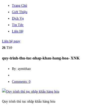
Trang Chủ
Giới Thiệu
Dịch Vụ
Tin Tức
Liên Hệ
Liên hệ ngay
26
Th9
quy-trinh-thu-tuc-nhap-khau-hang-hoa- XNK
By: aymithao
Comments: 0
Quy trình thủ tục nhập khẩu hàng hóa