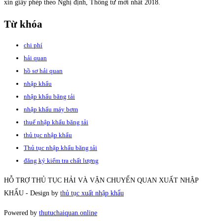
xin giấy phép theo Nghị định, Thông tư mới nhất 2018.
Từ khóa
chi phí
hải quan
hồ sơ hải quan
nhập khẩu
nhập khẩu băng tải
nhập khẩu máy bơm
thuế nhập khẩu băng tải
thủ tục nhập khẩu
Thủ tục nhập khẩu băng tải
đăng ký kiểm tra chất lượng
HỖ TRỢ THỦ TỤC HẢI VÀ VẬN CHUYỂN QUAN XUẤT NHẬP
KHẨU - Design by
thủ tục xuất nhập khẩu
Powered by
thutuchaiquan.online