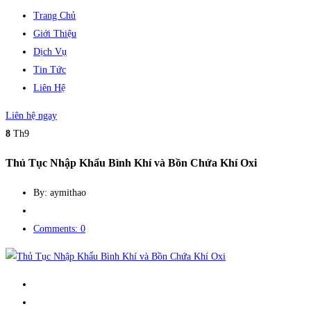
Trang Chủ
Giới Thiệu
Dịch Vụ
Tin Tức
Liên Hệ
Liên hệ ngay
8
Th9
Thủ Tục Nhập Khẩu Bình Khí và Bồn Chứa Khí Oxi
By: aymithao
Comments: 0