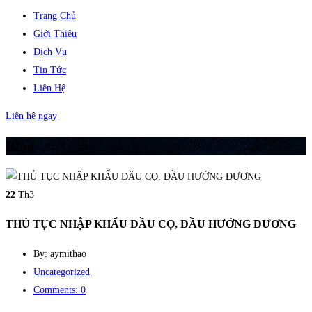
Trang Chủ
Giới Thiệu
Dịch Vụ
Tin Tức
Liên Hệ
Liên hệ ngay
Blog
22
Th3
THỦ TỤC NHẬP KHẨU DẦU CỌ, DẦU HƯỚNG DƯƠNG
By: aymithao
Uncategorized
Comments: 0