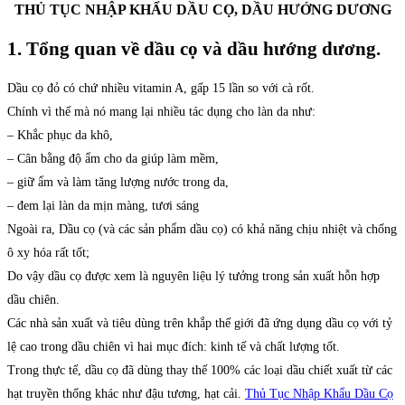
THỦ TỤC NHẬP KHẨU DẦU CỌ, DẦU HƯỚNG DƯƠNG
1. Tổng quan về dầu cọ và dầu hướng dương.
Dầu cọ đỏ có chứ nhiều vitamin A, gấp 15 lần so với cà rốt.
Chính vì thế mà nó mang lại nhiều tác dụng cho làn da như:
– Khắc phục da khô,
– Cân bằng độ ẩm cho da giúp làm mềm,
– giữ ẩm và làm tăng lượng nước trong da,
– đem lại làn da mịn màng, tươi sáng
Ngoài ra, Dầu cọ (và các sản phẩm dầu cọ) có khả năng chịu nhiệt và chống
ô xy hóa rất tốt;
Do vậy dầu cọ được xem là nguyên liệu lý tưởng trong sản xuất hỗn hợp
dầu chiên.
Các nhà sản xuất và tiêu dùng trên khắp thế giới đã ứng dụng dầu cọ với tỷ
lệ cao trong dầu chiên vì hai mục đích: kinh tế và chất lượng tốt.
Trong thực tế, dầu cọ đã dùng thay thế 100% các loại dầu chiết xuất từ các
hạt truyền thống khác như đậu tương, hạt cải.
Thủ Tục Nhập Khẩu Dầu Cọ