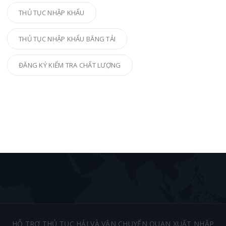
THỦ TỤC NHẬP KHẨU
THỦ TỤC NHẬP KHẨU BĂNG TẢI
ĐĂNG KÝ KIỂM TRA CHẤT LƯỢNG
HỖ TRỢ THỦ TỤC HẢI VÀ VẬN CHUYỂN QUAN XUẤT NHẬP