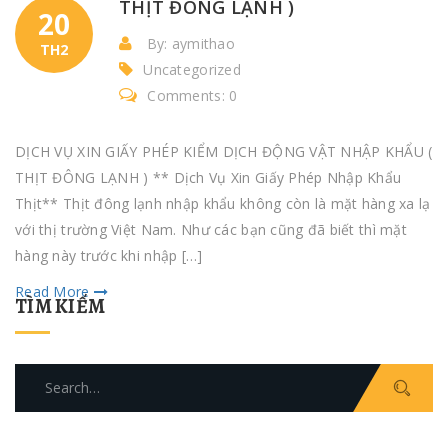
THỊT ĐÔNG LẠNH )
20
By: aymithao
TH2
Uncategorized
Comments: 0
DỊCH VỤ XIN GIẤY PHÉP KIỂM DỊCH ĐỘNG VẬT NHẬP KHẨU (
THỊT ĐÔNG LẠNH ) ** Dịch Vụ Xin Giấy Phép Nhập Khẩu
Thịt** Thịt đông lạnh nhập khẩu không còn là mặt hàng xa lạ
với thị trường Việt Nam. Như các bạn cũng đã biết thì mặt
hàng này trước khi nhập […]
Read More
TÌM KIẾM
Search
for: