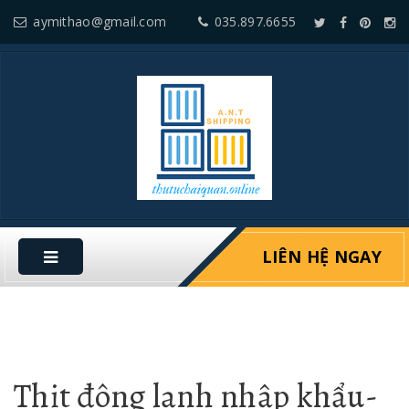
aymithao@gmail.com
035.897.6655
LIÊN HỆ NGAY
Thịt đông lạnh nhập khẩu-