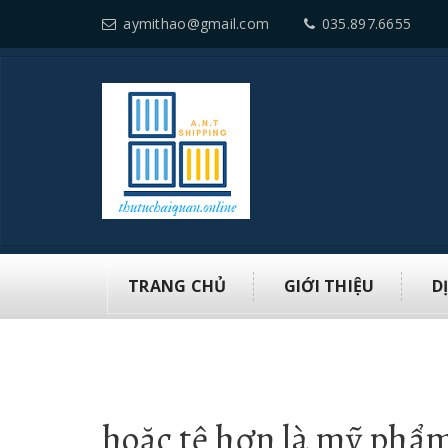
aymithao@gmail.com
035.897.6655
TRANG CHỦ
GIỚI THIỆU
D
hoặc tệ hơn là mỹ phẩ