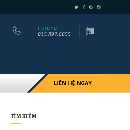
HOTLINE:
035.897.6655
LIÊN HỆ NGAY
TÌM KIẾM