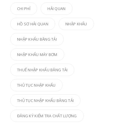
CHI PHÍ
HẢI QUAN
HỒ SƠ HẢI QUAN
NHẬP KHẨU
NHẬP KHẨU BĂNG TẢI
NHẬP KHẨU MÁY BƠM
THUẾ NHẬP KHẨU BĂNG TẢI
THỦ TỤC NHẬP KHẨU
THỦ TỤC NHẬP KHẨU BĂNG TẢI
ĐĂNG KÝ KIỂM TRA CHẤT LƯỢNG