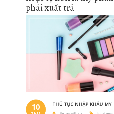
phải xuất trả
THỦ TỤC NHẬP KHẨU MỸ 
10
TH11
By: aymithao
Uncategor