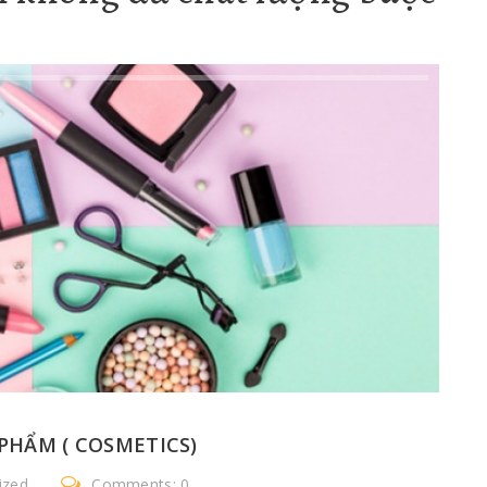
PHẨM ( COSMETICS)
ized
Comments: 0