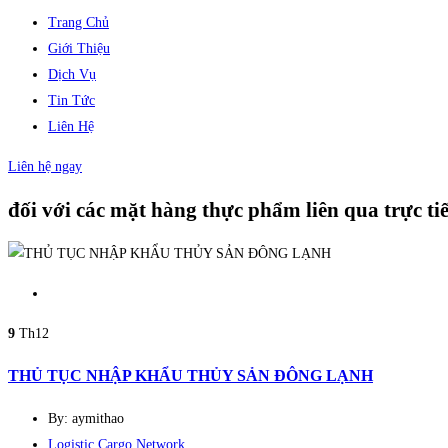
Trang Chủ
Giới Thiệu
Dịch Vụ
Tin Tức
Liên Hệ
Liên hệ ngay
đối với các mặt hàng thực phẩm liên qua trực ti
9
Th12
THỦ TỤC NHẬP KHẨU THỦY SẢN ĐÔNG LẠNH
By: aymithao
Logistic Cargo Network