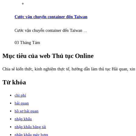
Cước vận chuyển container đến Taiwan
Cước vận chuyển container đến Taiwan ...
03 Tháng Tám
Mục tiêu của web Thủ tục Online
Chia sẻ kiến thức, kinh nghiệm thực tế, hướng dẫn làm thủ tục Hải quan, xi
Từ khóa
chi phí
hải quan
hồ sơ hải quan
nhập khẩu
nhập khẩu băng tải
nhập khẩu máy bơm