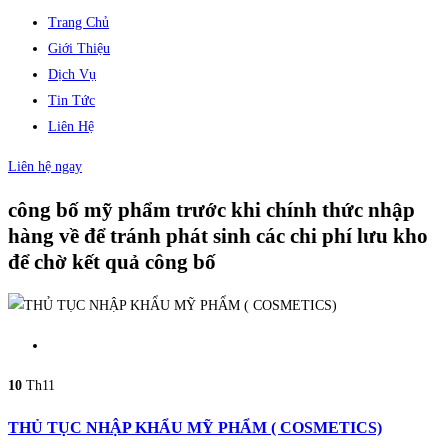
Trang Chủ
Giới Thiệu
Dịch Vụ
Tin Tức
Liên Hệ
Liên hệ ngay
công bố mỹ phẩm trước khi chính thức nhập
hàng về để tránh phát sinh các chi phí lưu kho
để chờ kết quả công bố
10
Th11
THỦ TỤC NHẬP KHẨU MỸ PHẨM ( COSMETICS)