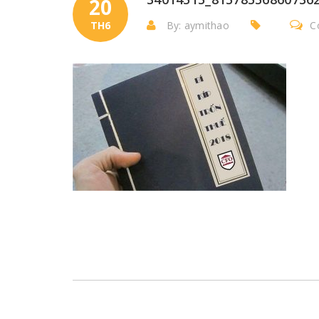
20
TH6
By: aymithao
C