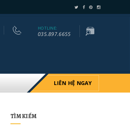
HOTLINE:
035.897.6655
LIÊN HỆ NGAY
TÌM KIẾM