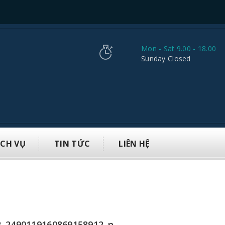
Mon - Sat 9.00 - 18.00
Sunday Closed
ỊCH VỤ
TIN TỨC
LIÊN HỆ
2_2490119160869158912_n