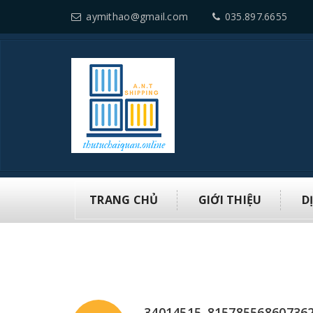
aymithao@gmail.com
035.897.6655
TRANG CHỦ
GIỚI THIỆU
D
34014515_81578556860736