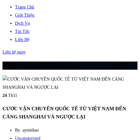
Trang Chủ
Giới Thiệu
Dịch Vụ
Tin Tức
Liên Hệ
Liên hệ ngay
Blog
24
Th11
CƯỚC VẬN CHUYỂN QUỐC TẾ TỪ VIỆT NAM ĐẾN
CẢNG SHANGHAI VÀ NGƯỢC LẠI
By: aymithao
Uncategorized