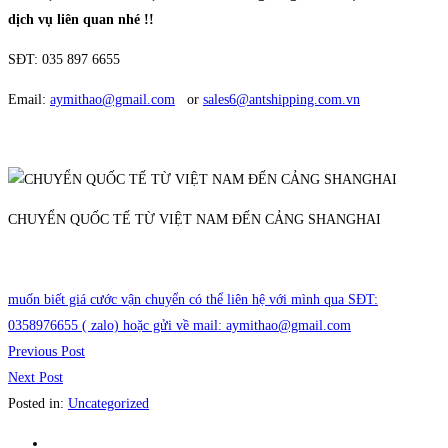
dịch vụ liên quan nhé !!
SĐT: 035 897 6655
Email:
aymithao@gmail.com
or
sales6@antshipping.com.vn
CHUYỂN QUỐC TẾ TỪ VIỆT NAM ĐẾN CẢNG SHANGHAI
muốn biết giá cước vận chuyển có thể liên hệ với mình qua SĐT:
0358976655 ( zalo) hoặc gửi về mail: aymithao@gmail.com
Previous Post
Next Post
Posted in:
Uncategorized