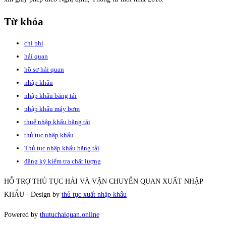
Từ khóa
chi phí
hải quan
hồ sơ hải quan
nhập khẩu
nhập khẩu băng tải
nhập khẩu máy bơm
thuế nhập khẩu băng tải
thủ tục nhập khẩu
Thủ tục nhập khẩu băng tải
đăng ký kiểm tra chất lượng
HỖ TRỢ THỦ TỤC HẢI VÀ VẬN CHUYỂN QUAN XUẤT NHẬP
KHẨU - Design by
thủ tục xuất nhập khẩu
Powered by
thutuchaiquan.online