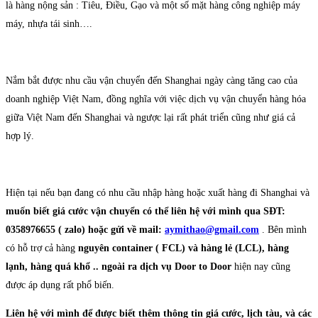
là hàng nộng sản : Tiêu, Điều, Gạo và một số mặt hàng công nghiệp máy
máy, nhựa tái sinh….
Nắm bắt được nhu cầu vận chuyển đến Shanghai ngày càng tăng cao của
doanh nghiệp Việt Nam, đồng nghĩa với việc dịch vụ vận chuyển hàng hóa
giữa Việt Nam đến Shanghai và ngược lại rất phát triển cũng như giá cả
hợp lý.
Hiện tại nếu bạn đang có nhu cầu nhập hàng hoặc xuất hàng đi Shanghai và
muốn biết giá cước vận chuyển có thể liên hệ với mình qua SĐT:
0358976655 ( zalo) hoặc gửi về mail:
aymithao@gmail.com
. Bên mình
có hỗ trợ cả hàng
nguyên container ( FCL) và hàng lẻ (LCL), hàng
lạnh, hàng quá khổ .. ngoài ra dịch vụ Door to Door
hiện nay cũng
được áp dụng rất phổ biến.
Liên hệ với mình để được biết thêm thông tin giá cước, lịch tàu, và các