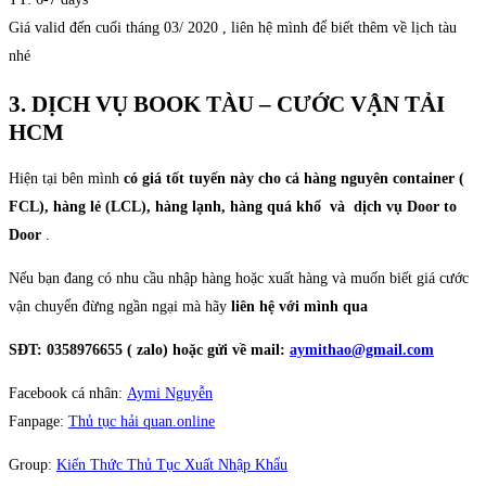
Giá valid đến cuối tháng 03/ 2020 , liên hệ mình để biết thêm về lịch tàu
nhé
3. DỊCH VỤ BOOK TÀU – CƯỚC VẬN TẢI
HCM
Hiện tại bên mình
có giá tốt tuyến này cho cả hàng nguyên container (
FCL), hàng lẻ (LCL), hàng lạnh, hàng quá khổ và dịch vụ Door to
Door
.
Nếu bạn đang có nhu cầu nhập hàng hoặc xuất hàng và muốn biết giá cước
vận chuyển đừng ngần ngại mà hãy
liên hệ với mình qua
SĐT: 0358976655 ( zalo) hoặc gửi về mail:
aymithao@gmail.com
Facebook cá nhân:
Aymi Nguyễn
Fanpage:
Thủ tục hải quan.online
Group:
Kiến Thức Thủ Tục Xuất Nhập Khẩu