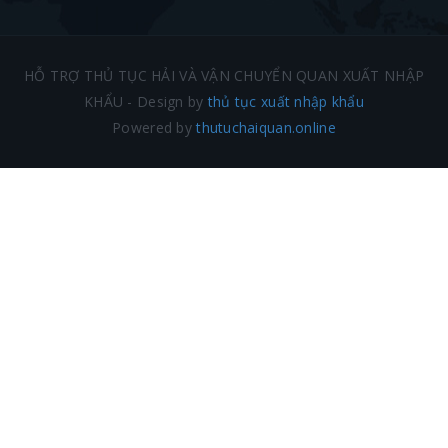
HỖ TRỢ THỦ TỤC HẢI VÀ VẬN CHUYỂN QUAN XUẤT NHẬP
KHẨU - Design by
thủ tục xuất nhập khẩu
Powered by
thutuchaiquan.online