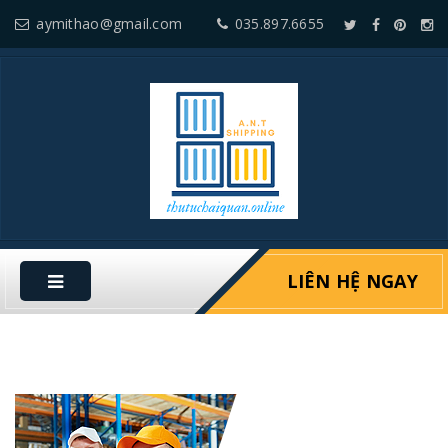
aymithao@gmail.com
035.897.6655
LIÊN HỆ NGAY