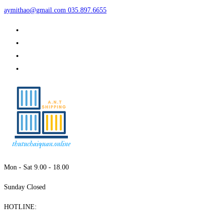
aymithao@gmail.com
035.897.6655
Mon - Sat 9.00 - 18.00
Sunday Closed
HOTLINE: