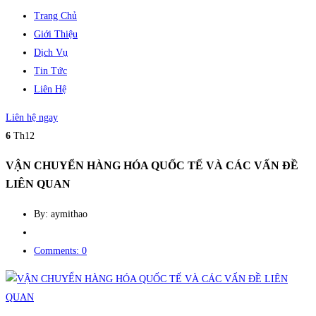
Trang Chủ
Giới Thiệu
Dịch Vụ
Tin Tức
Liên Hệ
Liên hệ ngay
6
Th12
VẬN CHUYỂN HÀNG HÓA QUỐC TẾ VÀ CÁC VẤN ĐỀ
LIÊN QUAN
By: aymithao
Comments: 0