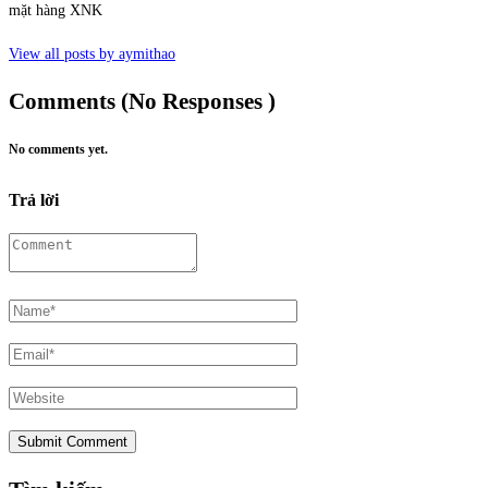
mặt hàng XNK
View all posts by aymithao
Comments (No Responses )
No comments yet.
Trả lời