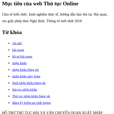
Mục tiêu của web Thủ tục Online
Chia sẻ kiến thức, kinh nghiệm thực tế, hướng dẫn làm thủ tục Hải quan,
xin giấy phép theo Nghị định, Thông tư mới nhất 2018.
Từ khóa
chi phí
hải quan
hồ sơ hải quan
nhập khẩu
nhập khẩu băng tải
nhập khẩu máy bơm
thuế nhập khẩu băng tải
thủ tục nhập khẩu
Thủ tục nhập khẩu băng tải
đăng ký kiểm tra chất lượng
HỖ TRỢ THỦ TỤC HẢI VÀ VẬN CHUYỂN QUAN XUẤT NHẬP