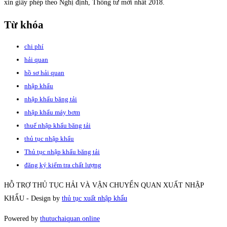
xin giấy phép theo Nghị định, Thông tư mới nhất 2018.
Từ khóa
chi phí
hải quan
hồ sơ hải quan
nhập khẩu
nhập khẩu băng tải
nhập khẩu máy bơm
thuế nhập khẩu băng tải
thủ tục nhập khẩu
Thủ tục nhập khẩu băng tải
đăng ký kiểm tra chất lượng
HỖ TRỢ THỦ TỤC HẢI VÀ VẬN CHUYỂN QUAN XUẤT NHẬP
KHẨU - Design by
thủ tục xuất nhập khẩu
Powered by
thutuchaiquan.online