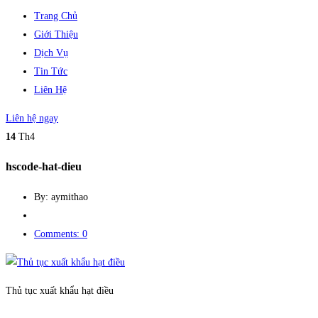
Trang Chủ
Giới Thiệu
Dịch Vụ
Tin Tức
Liên Hệ
Liên hệ ngay
14
Th4
hscode-hat-dieu
By: aymithao
Comments: 0
Thủ tục xuất khẩu hạt điều