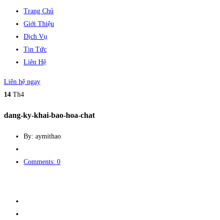
Trang Chủ
Giới Thiệu
Dịch Vụ
Tin Tức
Liên Hệ
Liên hệ ngay
14
Th4
dang-ky-khai-bao-hoa-chat
By: aymithao
Comments: 0