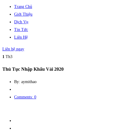
Trang Chủ
Giới Thiệu
Dịch Vụ
Tin Tức
Liên Hệ
Liên hệ ngay
1
Th3
Thủ Tục Nhập Khẩu Vải 2020
By: aymithao
Comments: 0