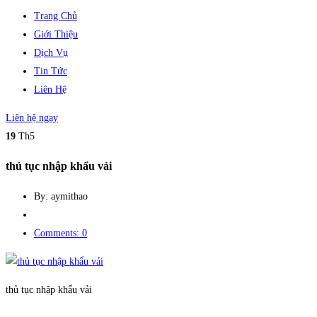
Trang Chủ
Giới Thiệu
Dịch Vụ
Tin Tức
Liên Hệ
Liên hệ ngay
19
Th5
thủ tục nhập khẩu vải
By: aymithao
Comments: 0
thủ tục nhập khẩu vải