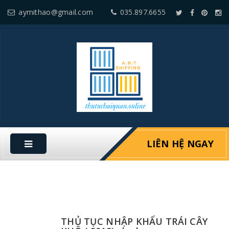
aymithao@gmail.com
035.897.6655
LIÊN HỆ NGAY
THỦ TỤC NHẬP KHẨU TRÁI CÂY