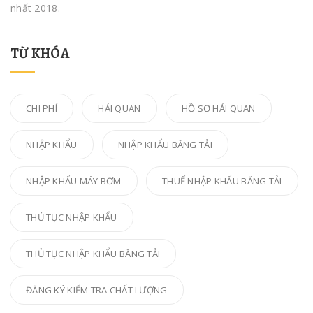
nhất 2018.
TỪ KHÓA
CHI PHÍ
HẢI QUAN
HỒ SƠ HẢI QUAN
NHẬP KHẨU
NHẬP KHẨU BĂNG TẢI
NHẬP KHẨU MÁY BƠM
THUẾ NHẬP KHẨU BĂNG TẢI
THỦ TỤC NHẬP KHẨU
THỦ TỤC NHẬP KHẨU BĂNG TẢI
ĐĂNG KÝ KIỂM TRA CHẤT LƯỢNG