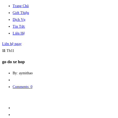
Trang Chủ
Giới Thiệu
Dịch Vụ
Tin Tức
Liên Hệ
Liên hệ ngay
11
Th11
go do xe hop
By: aymithao
Comments: 0