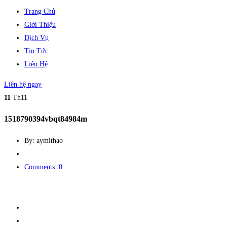
Trang Chủ
Giới Thiệu
Dịch Vụ
Tin Tức
Liên Hệ
Liên hệ ngay
11
Th11
1518790394vbqt84984m
By: aymithao
Comments: 0