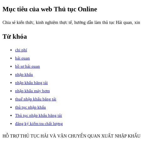
Mục tiêu của web Thủ tục Online
Chia sẻ kiến thức, kinh nghiệm thực tế, hướng dẫn làm thủ tục Hải quan, xi
Từ khóa
chi phí
hải quan
hồ sơ hải quan
nhập khẩu
nhập khẩu băng tải
nhập khẩu máy bơm
thuế nhập khẩu băng tải
thủ tục nhập khẩu
Thủ tục nhập khẩu băng tải
đăng ký kiểm tra chất lượng
HỖ TRỢ THỦ TỤC HẢI VÀ VẬN CHUYỂN QUAN XUẤT NHẬP KHẨU - 