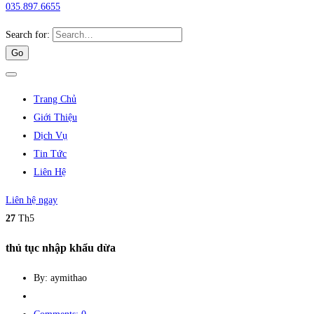
035.897.6655
Search for:
Trang Chủ
Giới Thiệu
Dịch Vụ
Tin Tức
Liên Hệ
Liên hệ ngay
27
Th5
thủ tục nhập khẩu dừa
By: aymithao