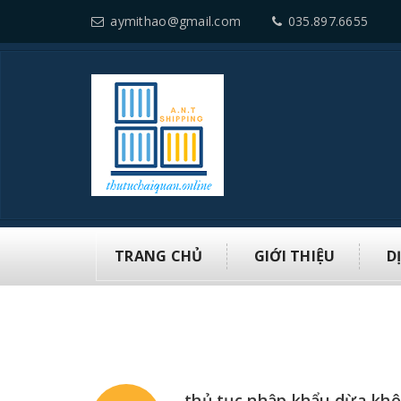
aymithao@gmail.com
035.897.6655
TRANG CHỦ
GIỚI THIỆU
D
thủ tục nhập khẩu dừa khô