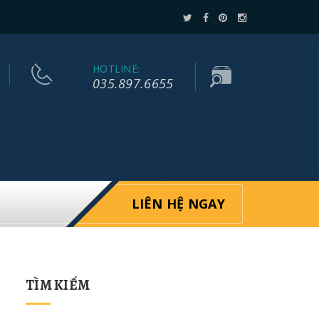
HOTLINE:
035.897.6655
LIÊN HỆ NGAY
TÌM KIẾM