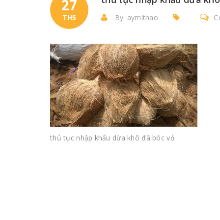
27
TH5
By: aymithao
C
thủ tục nhập khẩu dừa khô đã bóc vỏ