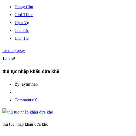
Trang Chủ
Giới Thiệu
Dịch Vụ
Tin Tức
Liên Hệ
Liên hệ ngay
13
Th9
thủ tục nhập khẩu dừa khô
By: aymithao
Comments: 0
thủ tục nhập khẩu dừa khô