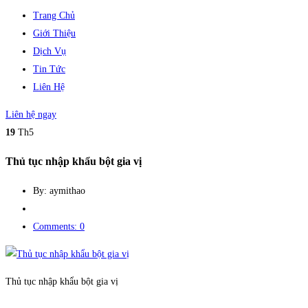
Trang Chủ
Giới Thiệu
Dịch Vụ
Tin Tức
Liên Hệ
Liên hệ ngay
19
Th5
Thủ tục nhập khẩu bột gia vị
By: aymithao
Comments: 0
Thủ tục nhập khẩu bột gia vị