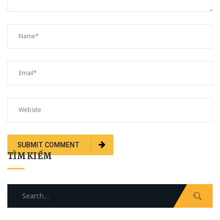
TÌM KIẾM
Search
for: