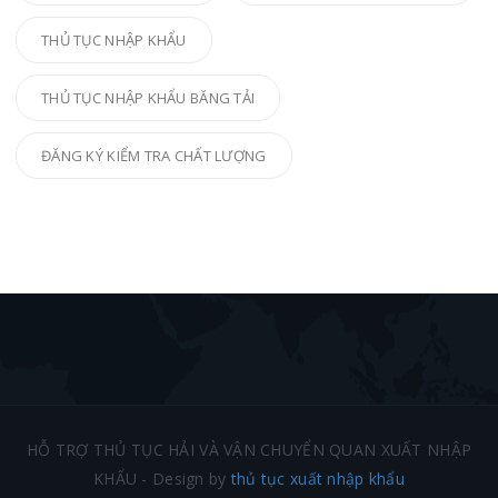
THỦ TỤC NHẬP KHẨU
THỦ TỤC NHẬP KHẨU BĂNG TẢI
ĐĂNG KÝ KIỂM TRA CHẤT LƯỢNG
HỖ TRỢ THỦ TỤC HẢI VÀ VẬN CHUYỂN QUAN XUẤT NHẬP
KHẨU - Design by
thủ tục xuất nhập khẩu