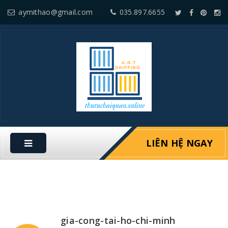
aymithao@gmail.com
035.897.6655
LIÊN HỆ NGAY
gia-cong-tai-ho-chi-minh