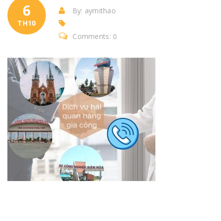
6
By: aymithao
TH10
Comments: 0