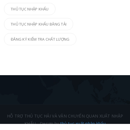
THỦ TỤC NHẬP KHẨU
THỦ TỤC NHẬP KHẨU BĂNG TẢI
ĐĂNG KÝ KIỂM TRA CHẤT LƯỢNG
HỖ TRỢ THỦ TỤC HẢI VÀ VẬN CHUYỂN QUAN XUẤT NHẬP
KHẨU - Design by
thủ tục xuất nhập khẩu