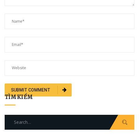
TÌM KIẾM
Search
for: