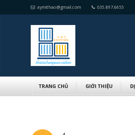
aymithao@gmail.com
035.897.6655
TRANG CHỦ
GIỚI THIỆU
D
4