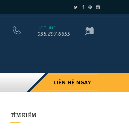
HOTLINE:
035.897.6655
LIÊN HỆ NGAY
TÌM KIẾM