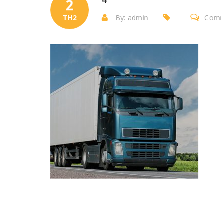
2
TH2
By: admin
Comm